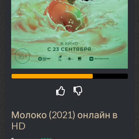
Молоко (2021) онлайн в
HD