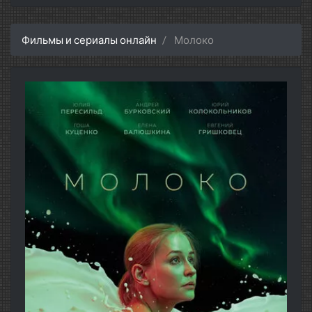
Фильмы и сериалы онлайн
Молоко