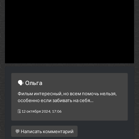
🗣 Ольга
Фильм интересный, но всем помочь нельзя,
особенно если забивать на себя…
🗓 12 октября 2024, 17:06
💬 Написать комментарий