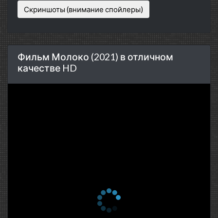
Скриншоты (внимание спойлеры)
Фильм Молоко (2021) в отличном
качестве HD