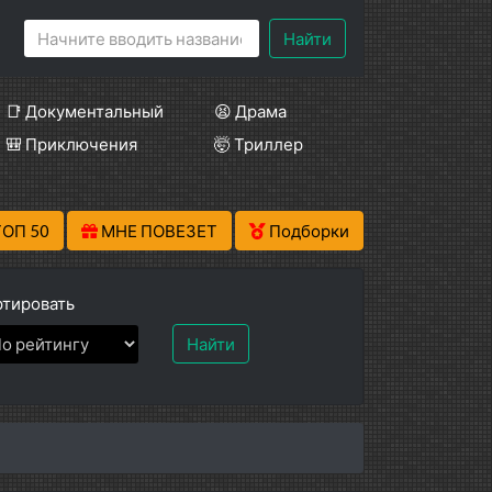
Найти
📑 Документальный
😫 Драма
🎒 Приключения
🤯 Триллер
ТОП 50
МНЕ ПОВЕЗЕТ
Подборки
тировать
Найти