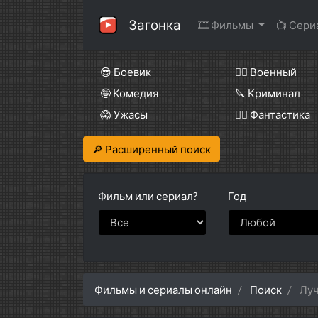
Загонка
🎞 Фильмы
📺 Сер
😎 Боевик
👨‍✈️ Военный
🤪 Комедия
🔪 Криминал
😱 Ужасы
🧙‍♀️ Фантастика
🔎 Расширенный поиск
Фильм или
сериал?
Год
Фильмы и сериалы онлайн
Поиск
Луч