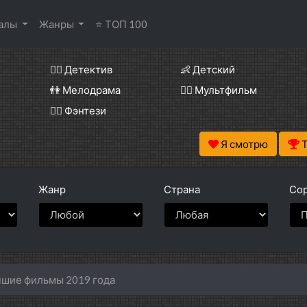
иалы
Жанры
⭐ ТОП 100
🕵️‍♂️ Детектив
👶 Детский
👫 Мелодрама
🧚‍♀️ Мультфильм
🧝‍♂️ Фэнтези
Я смотрю
Жанр
Страна
Сор
шие фильмы 2019 года