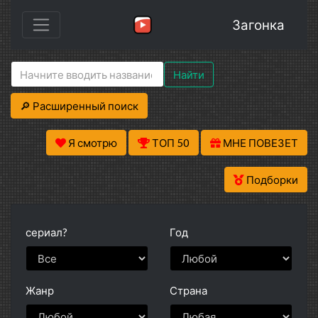
Загонка
Найти
🔎 Расширенный поиск
Я смотрю
ТОП 50
МНЕ ПОВЕЗЕТ
Подборки
сериал?
Год
Жанр
Страна